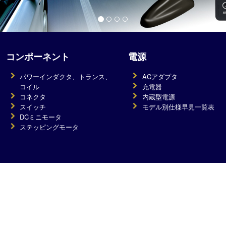
コンポーネント
電源
パワーインダクタ、トランス、
ACアダプタ
コイル
充電器
コネクタ
内蔵型電源
スイッチ
モデル別仕様早見一覧表
DCミニモータ
ステッピングモータ