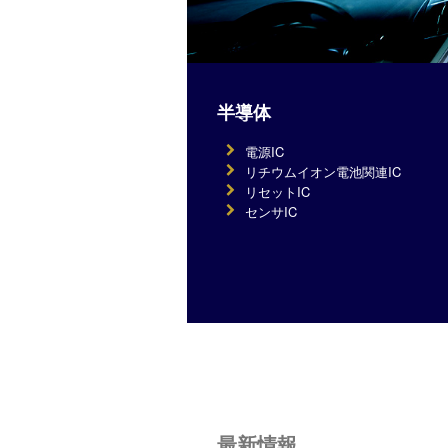
半導体
電源IC
リチウムイオン電池関連IC
リセットIC
センサIC
最新情報