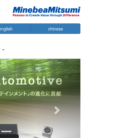
english
chinese
報